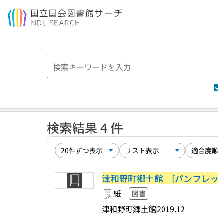
本文へ移動
検索結果 4 件
津和野町郷土館 [パンフレッ
紙
図書
津和野町郷土館
2019.12