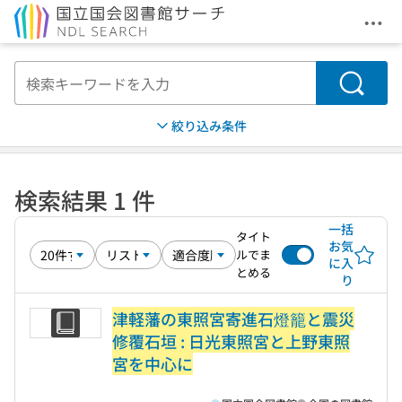
メニ
本文へ移動
検索
絞り込み条件
検索結果 1 件
一括
タイト
お気
ルでま
に入
とめる
り
津軽藩の東照宮寄進石燈籠と震災
修覆石垣 : 日光東照宮と上野東照
宮を中心に