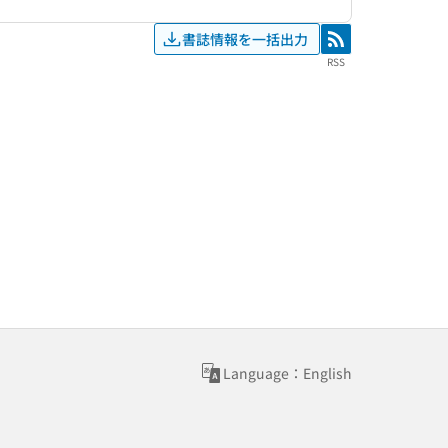
書誌情報を一括出力
RSS
RSS
Language：English