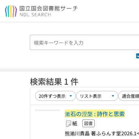
本文へ移動
検索結果 1 件
漱石の涅槃 : 詩作と思索
紙
図書
熊瀨川貴晶 著
ふらんす堂
2026.1