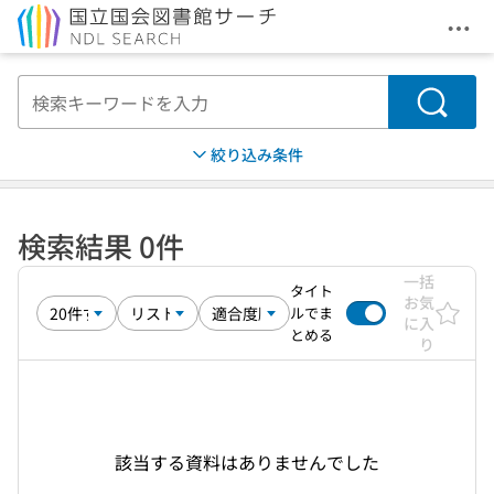
メニ
本文へ移動
検索
絞り込み条件
検索結果 0件
一括
タイト
お気
ルでま
に入
とめる
り
該当する資料はありませんでした