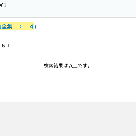
961
山全集 ： ４
)
９６１
検索結果は以上です。