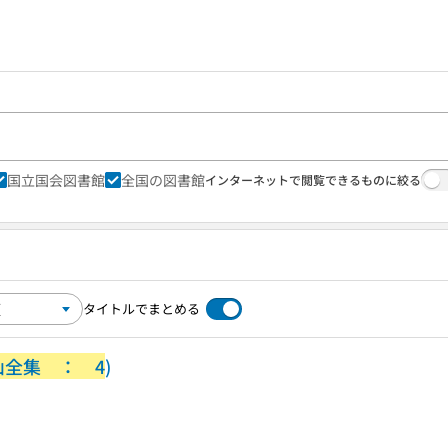
国立国会図書館
全国の図書館
インターネットで閲覧できるものに絞る
タイトルでまとめる
山全集 ： 4
)