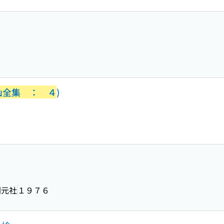
山全集 ： ４
)
創元社
１９７６