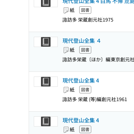
現代登山全集 4 白馬 不帰 鹿
紙
図書
諏訪多 栄蔵
創元社
1975
現代登山全集 ４
紙
図書
諏訪多栄蔵〔ほか〕編
東京創元
現代登山全集 4
紙
図書
諏訪多 栄蔵 (等)編
創元社
1961
現代登山全集 4
紙
図書