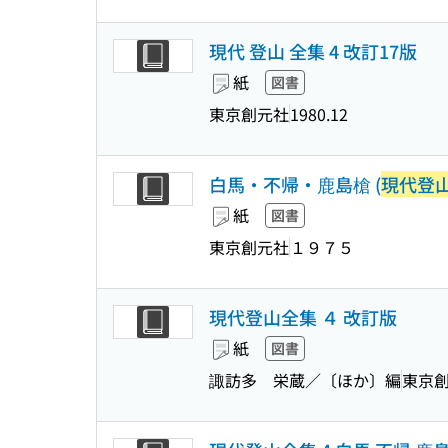
現代 登山 全集 4 改訂17版
紙
図書
東京創元社
1980.12
白馬・不帰・鹿島槍 (
現代登
紙
図書
東京創元社
１９７５
現代登山全集 ４ 改訂版
紙
図書
諏訪多 栄蔵／〔ほか〕編
東京