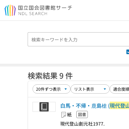
本文へ移動
検索結果 9 件
白馬・不帰・鹿島槍 (
現代登
紙
図書
現代登山
創元社
1977.