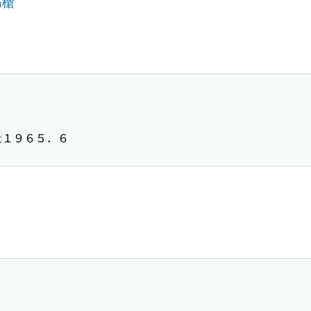
島槍
社
１９６５．６