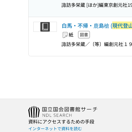
諏訪多栄蔵 [ほか]編
東京創元社
1
白馬・不帰・鹿島槍 (
現代登
紙
図書
諏訪多栄蔵／〔等〕編
創元社
１
資料にアクセスするための手段
インターネットで資料を読む