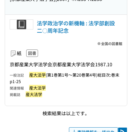
法学政治学の新機軸 : 法学部創設
二〇周年記念
全国の図書館
紙
図書
京都産業大学法学会
京都産業大学法学会
1987.10
産大法学
(第1巻第1号〜第20巻第4号)総目次:巻末
一般注記
p1-25
産大法学
関連情報
産大法学
掲載誌
検索結果は以上です。
書誌情報を一括出力