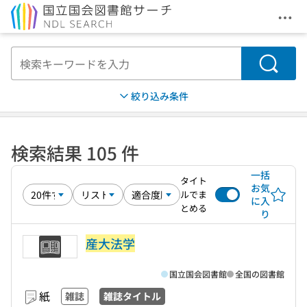
メニ
本文へ移動
検索
絞り込み条件
検索結果 105 件
一括
タイト
お気
ルでま
に入
とめる
り
産大法学
国立国会図書館
全国の図書館
紙
雑誌
雑誌タイトル