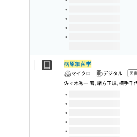
病原細菌学
マイクロ
デジタル
図
佐々木秀一 著, 緒方正規, 横手千
このタイトルの巻号