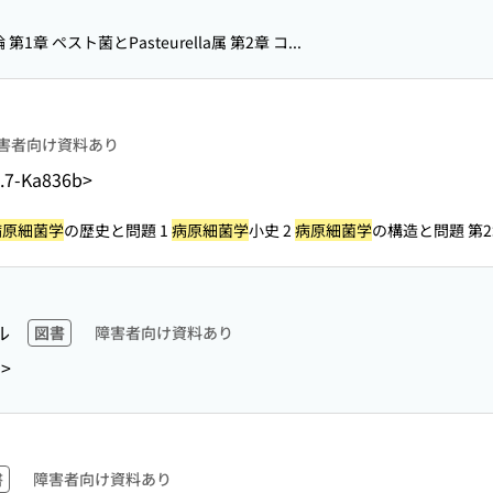
 第1章 ペスト菌とPasteurella属 第2章 コ...
害者向け資料あり
.7-Ka836b>
病原細菌学
の歴史と問題 1
病原細菌学
小史 2
病原細菌学
の構造と問題 第2
ル
図書
障害者向け資料あり
9>
書
障害者向け資料あり