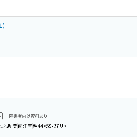
)
書
障害者向け資料あり
代之助 閲
南江堂
明44
<59-27リ>