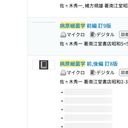
佐々木秀一, 緒方規雄 著
南江堂
昭
病原細菌学
前編 訂9版
マイクロ
デジタル
図
佐々木秀一 著
南江堂書店
昭和5
<
病原細菌学
前,後編 訂8版
マイクロ
デジタル
図
佐々木秀一 著
南江堂書店
昭和2-3
このタイトルの巻号