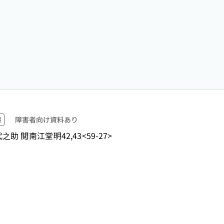
書
障害者向け資料あり
代之助 閲
南江堂
明42,43
<59-27>