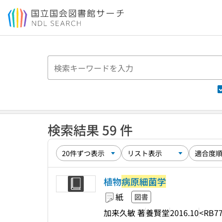
本文へ移動
検索結果 59 件
植物
病原細菌学
紙
図書
加来久敏 著
養賢堂
2016.10
<RB77