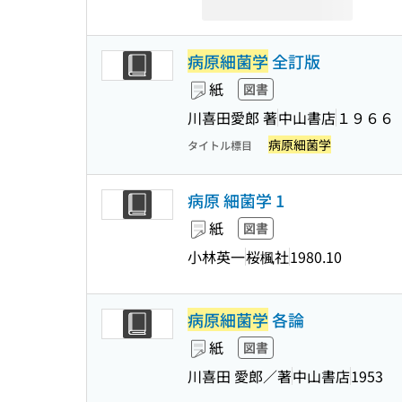
病原細菌学
全訂版
紙
図書
川喜田愛郎 著
中山書店
１９６６
病原細菌学
タイトル標目
病原 細菌学 1
紙
図書
小林英一
桜楓社
1980.10
病原細菌学
各論
紙
図書
川喜田 愛郎／著
中山書店
1953