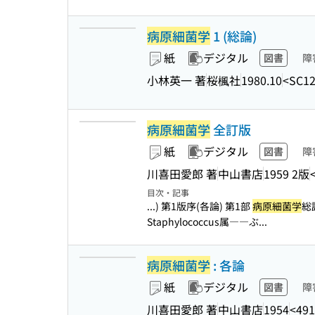
病原細菌学
1 (総論)
紙
デジタル
図書
障
小林英一 著
桜楓社
1980.10
<SC12
病原細菌学
全訂版
紙
デジタル
図書
障
川喜田愛郎 著
中山書店
1959 2版
目次・記事
...) 第1版序(各論) 第1部
病原細菌学
総
Staphylococcus属――ぶ...
病原細菌学
: 各論
紙
デジタル
図書
障
川喜田愛郎 著
中山書店
1954
<491