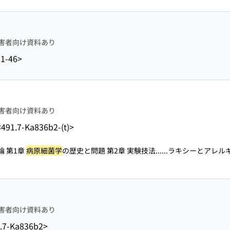
害者向け資料あり
1-46>
害者向け資料あり
<491.7-Ka836b2-(t)>
論 第1章
病原細菌学
の歴史と問題 第2章 実験技法...
...ラキシーとアレル
害者向け資料あり
.7-Ka836b2>