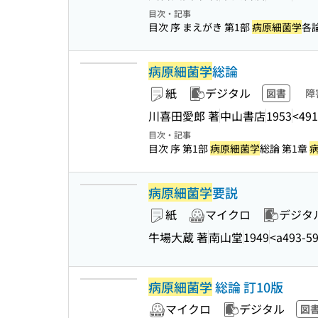
目次・記事
目次 序 まえがき 第1部
病原細菌学
各論
病原細菌学
総論
紙
デジタル
図書
障
川喜田愛郎 著
中山書店
1953
<491
目次・記事
目次 序 第1部
病原細菌学
総論 第1章
病原細菌学
要説
紙
マイクロ
デジタ
牛場大蔵 著
南山堂
1949
<a493-5
病原細菌学
総論 訂10版
マイクロ
デジタル
図