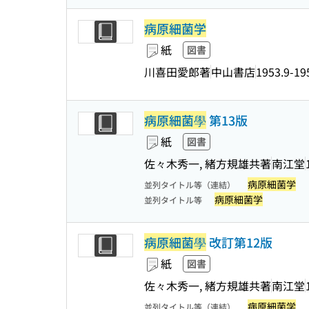
病原細菌学
紙
図書
川喜田愛郎著
中山書店
1953.9-19
病原細菌學
第13版
紙
図書
佐々木秀一, 緒方規雄共著
南江堂
病原細菌学
並列タイトル等（連結）
病原細菌学
並列タイトル等
病原細菌學
改訂第12版
紙
図書
佐々木秀一, 緒方規雄共著
南江堂
病原細菌学
並列タイトル等（連結）