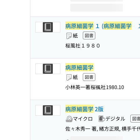
病原細菌学
１ (
病原細菌学
１
紙
図書
桜風社
１９８０
病原細菌学
紙
図書
小林英一著
桜楓社
1980.10
病原細菌学
2版
マイクロ
デジタル
図
佐々木秀一 著, 緒方正規, 横手千
このタイトルの巻号