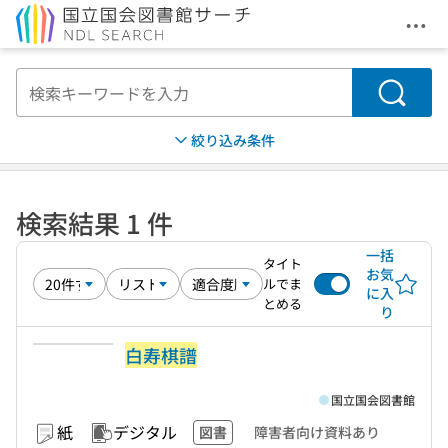
メニ
本文へ移動
検索
絞り込み条件
検索結果 1 件
一括
タイト
お気
ルでま
に入
とめる
り
白寿棋譜
国立国会図書館
紙
デジタル
図書
障害者向け資料あり