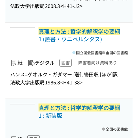
法政大学出版局
2008.3
<H41-J2>
真理と方法 : 哲学的解釈学の要綱
1 (叢書・ウニベルシタス)
国立国会図書館
全国の図書館
紙
デジタル
図書
障害者向け資料あり
ハンス=ゲオルク・ガダマー [著], 轡田収 [ほか]訳
法政大学出版局
1986.8
<H41-38>
真理と方法 : 哲学的解釈学の要綱
1 : 新装版
全国の図書館