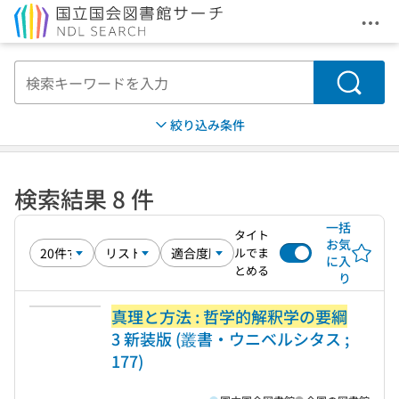
メニ
本文へ移動
検索
絞り込み条件
検索結果 8 件
一括
タイト
お気
ルでま
に入
とめる
り
真理と方法 : 哲学的解釈学の要綱
3 新装版 (叢書・ウニベルシタス ;
177)