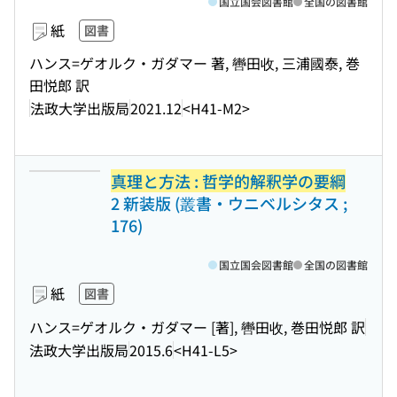
国立国会図書館
全国の図書館
紙
図書
ハンス=ゲオルク・ガダマー 著, 轡田收, 三浦國泰, 巻
田悦郎 訳
法政大学出版局
2021.12
<H41-M2>
真理と方法 : 哲学的解釈学の要綱
2 新装版 (叢書・ウニベルシタス ;
176)
国立国会図書館
全国の図書館
紙
図書
ハンス=ゲオルク・ガダマー [著], 轡田收, 巻田悦郎 訳
法政大学出版局
2015.6
<H41-L5>