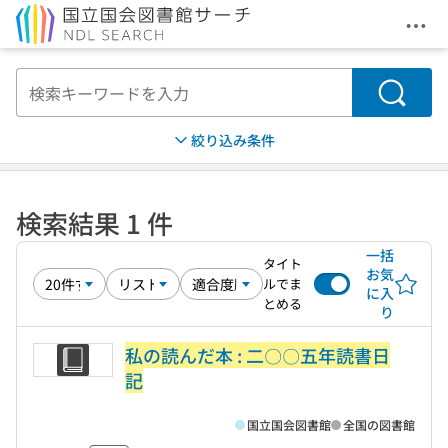
メニ
本文へ移動
検索
絞り込み条件
検索結果 1 件
一括
タイト
お気
ルでま
に入
とめる
り
私の読んだ本 : 二〇〇五年読書日
記
国立国会図書館
全国の図書館