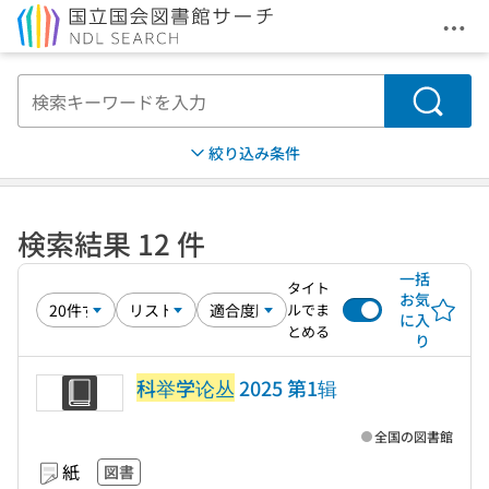
メニ
本文へ移動
検索
絞り込み条件
検索結果 12 件
一括
タイト
お気
ルでま
に入
とめる
り
科举学论丛
2025 第1辑
全国の図書館
紙
図書