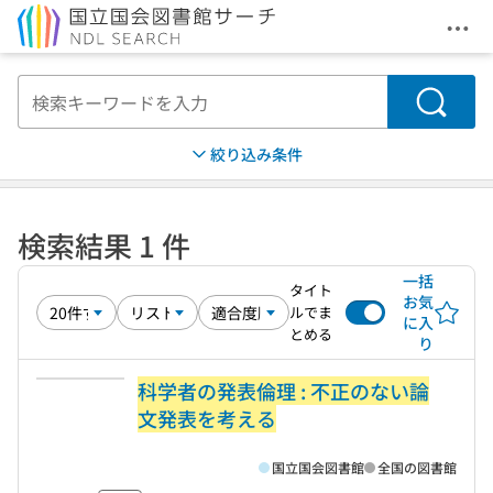
メニ
本文へ移動
検索
絞り込み条件
検索結果 1 件
一括
タイト
お気
ルでま
に入
とめる
り
科学者の発表倫理 : 不正のない論
文発表を考える
国立国会図書館
全国の図書館