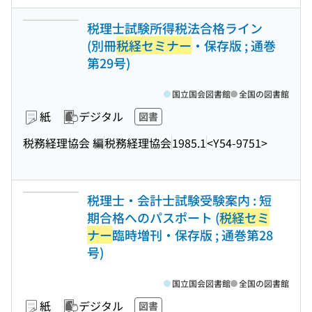
税理士試験所得税法合格ライン
(別冊
税経セミナー
・保存版 ; 通巻
第29号)
国立国会図書館
全国の図書館
紙
デジタル
図書
税務経理協会 編
税務経理協会
1985.1
<Y54-9751>
税理士・会計士試験受験案内 : 短
期合格へのパスポート (
税経セミ
ナー
臨時増刊・保存版 ; 通巻第28
号)
国立国会図書館
全国の図書館
紙
デジタル
図書