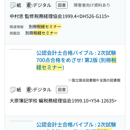
紙
デジタル
図書
障害者向け資料あり
中村忠 監修
税務経理協会
1999.4
<DH526-G115>
別冊
税経セミナー
関連情報
別冊
税経セミナー
掲載誌
公認会計士合格バイブル : 2次試験
700点合格をめざせ! 第2版 (別冊
税
経セミナー
)
国立国会図書館
全国の図書館
紙
デジタル
図書
大原簿記学校 編
税務経理協会
1999.10
<Y54-12635>
公認会計士合格バイブル : 2次試験