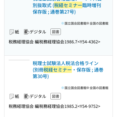
別抜取式 (
税経セミナー
臨時増刊
保存版 ; 通巻第27号)
国立国会図書館
全国の図書館
紙
デジタル
図書
税務経理協会 編
税務経理協会
1986.7
<Y54-4362>
税理士試験法人税法合格ライン
(別冊
税経セミナー
・保存版 ; 通巻
第30号)
国立国会図書館
全国の図書館
紙
デジタル
図書
税務経理協会 編
税務経理協会
1985.2
<Y54-9752>