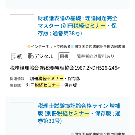
財務諸表論の基礎 : 理論問題完全
マスター (別冊
税経セミナー
・保
存版 ; 通巻第38号)
インターネットで読める
国立国会図書館
全国の図書館
紙
デジタル
図書
障害者向け資料あり
税務経理協会 編
税務経理協会
1987.2
<DH526-246>
別冊
税経セミナー
・保存版
関連情報
別冊
税経セミナー
・保存版
掲載誌
税理士試験簿記論合格ライン 増補
版 (別冊
税経セミナー
・保存版 ; 通
巻第32号)
国立国会図書館
全国の図書館