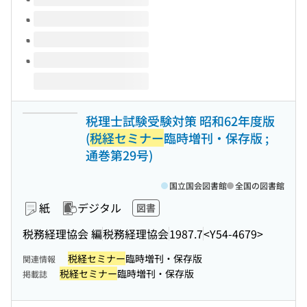
税理士試験受験対策 昭和62年度版
(
税経セミナー
臨時増刊・保存版 ;
通巻第29号)
国立国会図書館
全国の図書館
紙
デジタル
図書
税務経理協会 編
税務経理協会
1987.7
<Y54-4679>
税経セミナー
臨時増刊・保存版
関連情報
税経セミナー
臨時増刊・保存版
掲載誌