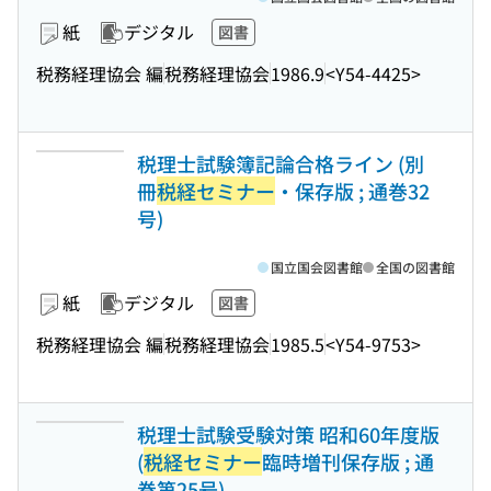
紙
デジタル
図書
税務経理協会 編
税務経理協会
1986.9
<Y54-4425>
税理士試験簿記論合格ライン (別
冊
税経セミナー
・保存版 ; 通巻32
号)
国立国会図書館
全国の図書館
紙
デジタル
図書
税務経理協会 編
税務経理協会
1985.5
<Y54-9753>
税理士試験受験対策 昭和60年度版
(
税経セミナー
臨時増刊保存版 ; 通
巻第25号)