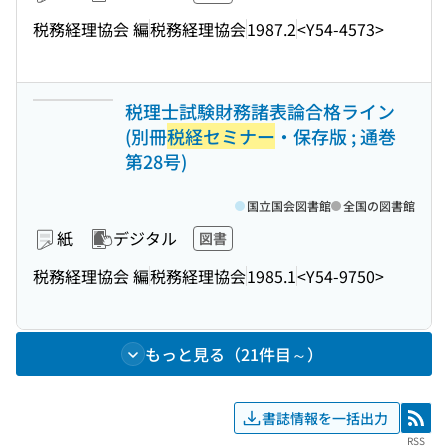
税務経理協会 編
税務経理協会
1987.2
<Y54-4573>
税理士試験財務諸表論合格ライン
(別冊
税経セミナー
・保存版 ; 通巻
第28号)
国立国会図書館
全国の図書館
紙
デジタル
図書
税務経理協会 編
税務経理協会
1985.1
<Y54-9750>
もっと見る（21件目～）
書誌情報を一括出力
RSS
RSS