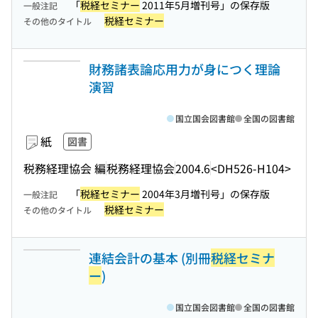
「
税経セミナー
2011年5月増刊号」の保存版
一般注記
税経セミナー
その他のタイトル
財務諸表論応用力が身につく理論
演習
国立国会図書館
全国の図書館
紙
図書
税務経理協会 編
税務経理協会
2004.6
<DH526-H104>
「
税経セミナー
2004年3月増刊号」の保存版
一般注記
税経セミナー
その他のタイトル
連結会計の基本 (別冊
税経セミナ
ー
)
国立国会図書館
全国の図書館