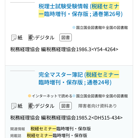
税理士試験受験情報 (
税経セミナ
ー
臨時増刊・保存版 ; 通巻第26号)
国立国会図書館
全国の図書館
紙
デジタル
図書
税務経理協会 編
税務経理協会
1986.3
<Y54-4264>
完全マスター簿記 (
税経セミナー
臨時増刊・保存版 ; 通巻24号)
インターネットで読める
国立国会図書館
全国の図書館
紙
デジタル
図書
障害者向け資料あり
税務経理協会 編
税務経理協会
1985.2
<DH515-434>
税経セミナー
臨時増刊・保存版
関連情報
税経セミナー
臨時増刊・保存版
掲載誌