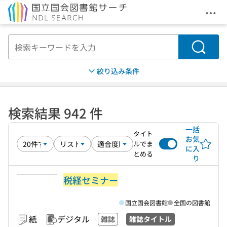
メニ
本文へ移動
検索
絞り込み条件
検索結果 942 件
一括
タイト
お気
ルでま
に入
とめる
り
税経セミナー
国立国会図書館
全国の図書館
紙
デジタル
雑誌
雑誌タイトル