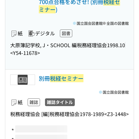
700点合格をめざせ! (別冊
税経セ
ミナー
)
国立国会図書館
全国の図書館
紙
デジタル
図書
大原簿記学校, J・SCHOOL 編
税務経理協会
1998.10
<Y54-11678>
別冊
税経セミナー
国立国会図書館
紙
雑誌
雑誌タイトル
税務経理協会 [編]
税務経理協会
1978-1989
<Z3-1448>
このタイトルの巻号