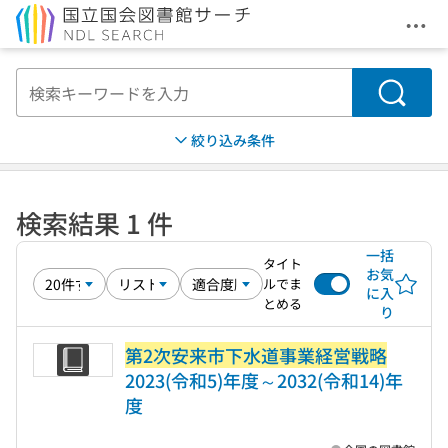
メニ
本文へ移動
検索
絞り込み条件
検索結果 1 件
一括
タイト
お気
ルでま
に入
とめる
り
第2次安来市下水道事業経営戦略
2023(令和5)年度～2032(令和14)年
度