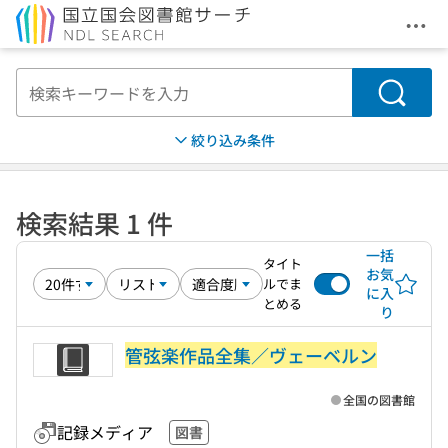
メニ
本文へ移動
検索
絞り込み条件
検索結果 1 件
一括
タイト
お気
ルでま
に入
とめる
り
管弦楽作品全集／ヴェーベルン
全国の図書館
記録メディア
図書