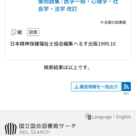
策問題集 : 医学一般・心理学・社
会学・法学 改訂
全国の図書館
紙
図書
日本精神保健福祉士協会編集
へるす出版
1999.10
検索結果は以上です。
書誌情報を一括出力
RSS
RSS
Language：English