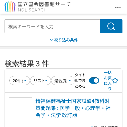
メニ
本文へ移動
検索
絞り込み条件
検索結果 3 件
一括
タイト
お気
ルでま
に入
とめる
り
精神保健福祉士国家試験4教科対
策問題集 : 医学一般・心理学・社
会学・法学 改訂版