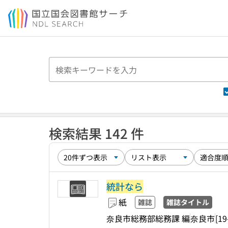
本文へ移動
検索結果 142 件
統計なら
紙
雑誌
雑誌タイトル
奈良市総務部総務課 編
奈良市
[19