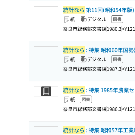
統計なら
第11回(昭和54年版)
紙
デジタル
図書
奈良市総務部文書課
1980.3
<Y12
統計なら
: 特集 昭和60年国
紙
デジタル
図書
奈良市総務部文書課
1987.3
<Y12
統計なら
: 特集 1985年農
紙
図書
奈良市総務部文書課
1986.3
<Y12
統計なら
: 特集 昭和57年