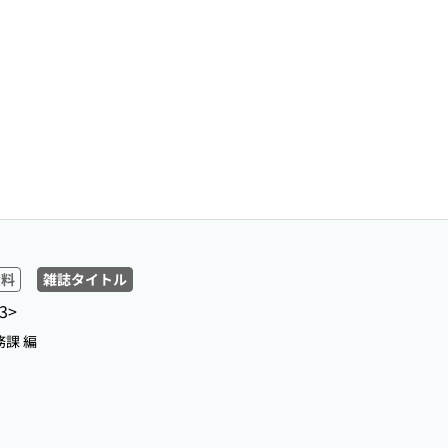
資料
雑誌タイトル
3>
務課 編