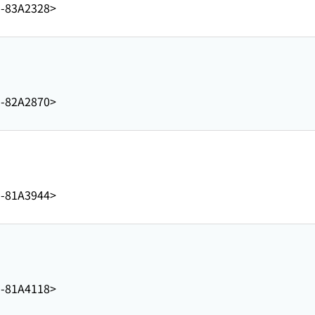
1-83A2328>
1-82A2870>
1-81A3944>
1-81A4118>