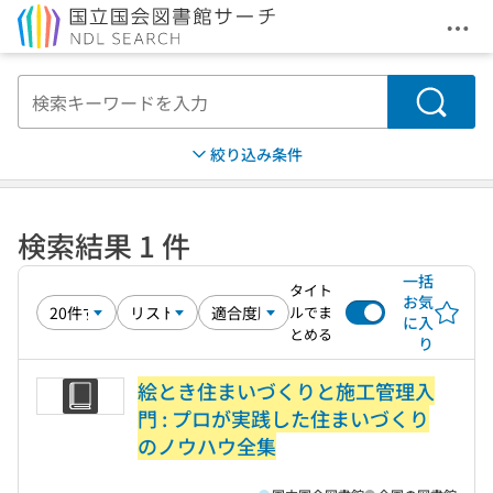
メニ
本文へ移動
検索
絞り込み条件
検索結果 1 件
一括
タイト
お気
ルでま
に入
とめる
り
絵とき住まいづくりと施工管理入
門 : プロが実践した住まいづくり
のノウハウ全集