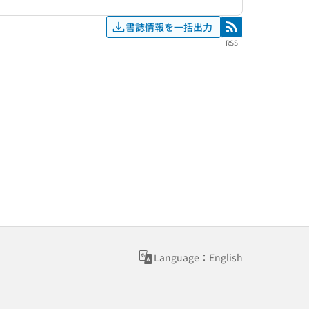
書誌情報を一括出力
RSS
RSS
Language：English