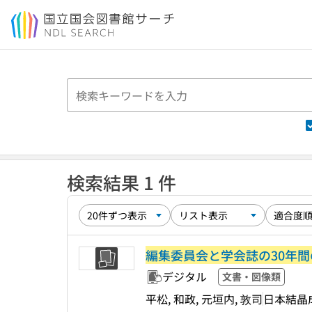
本文へ移動
検索結果 1 件
編集委員会と学会誌の30年間
デジタル
文書・図像類
平松, 和政, 元垣内, 敦司
日本結晶