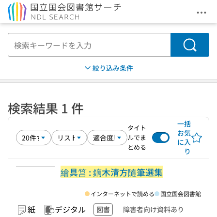
メニ
本文へ移動
検索
絞り込み条件
検索結果 1 件
一括
タイト
お気
ルでま
に入
とめる
り
繪具筥 : 鏑木清方隨筆選集
インターネットで読める
国立国会図書館
紙
デジタル
図書
障害者向け資料あり