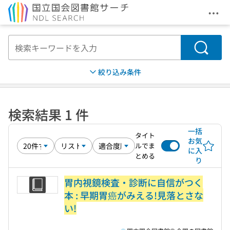
メニ
本文へ移動
検索
絞り込み条件
検索結果 1 件
一括
タイト
お気
ルでま
に入
とめる
り
胃内視鏡検査・診断に自信がつく
本 : 早期胃癌がみえる!見落とさな
い!