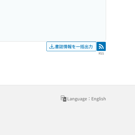
書誌情報を一括出力
RSS
RSS
Language：English