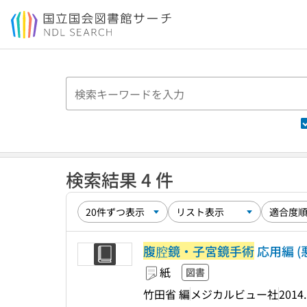
本文へ移動
検索結果 4 件
腹腔鏡・子宮鏡手術
応用編 (
紙
図書
竹田省 編
メジカルビュー社
2014