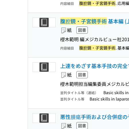
腹腔鏡・子宮鏡手術
. 応用
内容細目
腹腔鏡・子宮鏡手術
基本編 (上
紙
図書
櫻木範明 編
メジカルビュー社
201
腹腔鏡・子宮鏡手術
. 基本
内容細目
上達をめざす基本手技の完全
紙
図書
櫻木範明担当編集委員
メジカル
Basic skills 
並列タイトル等（連結）
Basic skills in lapa
並列タイトル等
悪性腫瘍手術および合併症の
紙
図書