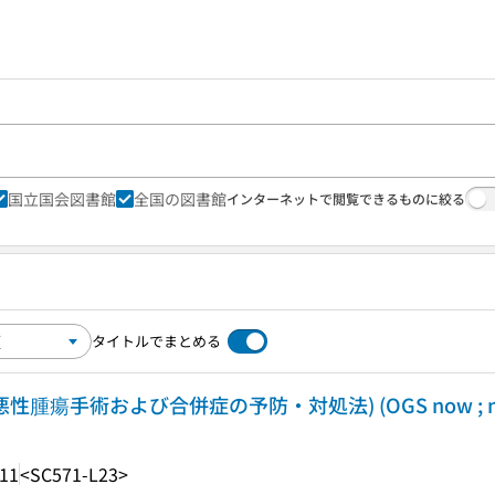
国立国会図書館
全国の図書館
インターネットで閲覧できるものに絞る
タイトルでまとめる
悪性腫瘍手術および合併症の予防・対処法) (OGS now ; no.
.11
<SC571-L23>