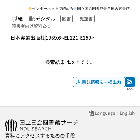
インターネットで読める
国立国会図書館
全国の図書館
紙
デジタル
図書
児童書
障害者向け資料あり
日本実業出版社
1989.6
<EL121-E159>
検索結果は以上です。
書誌情報を一括出力
RSS
RSS
Language：English
資料にアクセスするための手段