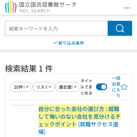
メニ
本文へ移動
検索
絞り込み条件
検索結果 1 件
一括
タイト
お気
ルでま
に入
とめる
り
自分に合った会社の選び方 : 就職
して悔いのない会社を見分けるチ
ェックポイント
(就職サクセス道
場)