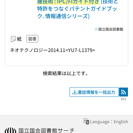
援技術 : IPC/FIガイド付き
(技術と
特許をつなぐパテントガイドブッ
ク. 情報通信シリーズ)
国立国会図書館
紙
図書
ネオテクノロジー
2014.11
<YU7-L1379>
検索結果は以上です。
書誌情報を一括出力
RSS
RSS
Language：English