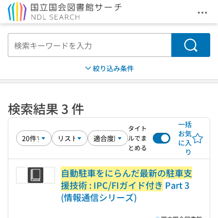
メニ
本文へ移動
検索
絞り込み条件
検索結果 3 件
一括
タイト
お気
ルでま
に入
とめる
り
自動駐車をにらんだ最新の駐車支
援技術 : IPC/FIガイド付き
Part 3
(情報通信シリーズ)