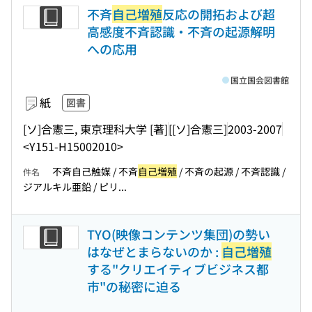
不斉
自己増殖
反応の開拓および超
高感度不斉認識・不斉の起源解明
への応用
国立国会図書館
紙
図書
[ソ]合憲三, 東京理科大学 [著]
[[ソ]合憲三]
2003-2007
<Y151-H15002010>
不斉自己触媒 / 不斉
自己増殖
/ 不斉の起源 / 不斉認識 /
件名
ジアルキル亜鉛 / ピリ...
TYO(映像コンテンツ集団)の勢い
はなぜとまらないのか :
自己増殖
する"クリエイティブビジネス都
市"の秘密に迫る