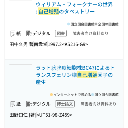
ウィリアム・フォークナーの世界
:
自己増殖
のタペストリー
国立国会図書館
全国の図書館
紙
デジタル
図書
障害者向け資料あり
田中久男 著
南雲堂
1997.2
<KS216-G9>
ラット膀胱癌細胞株BC47によるト
ランスフェリン様
自己増殖
因子の
産生
インターネットで読める
国立国会図書館
紙
デジタル
博士論文
障害者向け資料あり
田野口仁 [著]
<UT51-98-Z459>