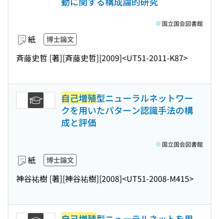
動に関する構成論的研究
国立国会図書館
紙
博士論文
斉藤史哲 [著]
[斉藤史哲]
[2009]
<UT51-2011-K87>
自己増殖
型ニューラルネットワー
クを用いたパターン認識手法の構
成と評価
国立国会図書館
紙
博士論文
神谷祐樹 [著]
[神谷祐樹]
[2008]
<UT51-2008-M415>
自己増殖
型ニューラルネットを用