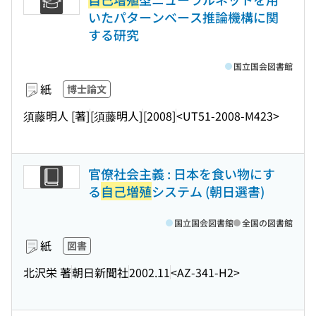
いたパターンベース推論機構に関
する研究
国立国会図書館
紙
博士論文
須藤明人 [著]
[須藤明人]
[2008]
<UT51-2008-M423>
官僚社会主義 : 日本を食い物にす
る
自己増殖
システム (朝日選書)
国立国会図書館
全国の図書館
紙
図書
北沢栄 著
朝日新聞社
2002.11
<AZ-341-H2>