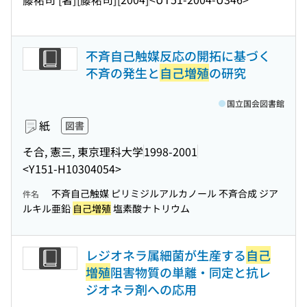
不斉自己触媒反応の開拓に基づく
不斉の発生と
自己増殖
の研究
国立国会図書館
紙
図書
そ合, 憲三, 東京理科大学
1998-2001
<Y151-H10304054>
不斉自己触媒 ピリミジルアルカノール 不斉合成 ジア
件名
ルキル亜鉛
自己増殖
塩素酸ナトリウム
レジオネラ属細菌が生産する
自己
増殖
阻害物質の単離・同定と抗レ
ジオネラ剤への応用