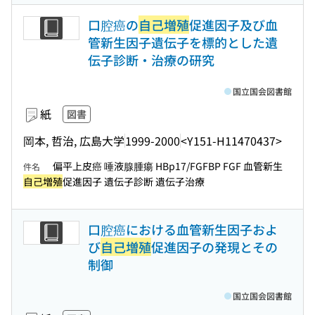
口腔癌の
自己増殖
促進因子及び血
管新生因子遺伝子を標的とした遺
伝子診断・治療の研究
国立国会図書館
紙
図書
岡本, 哲治, 広島大学
1999-2000
<Y151-H11470437>
偏平上皮癌 唾液腺腫瘍 HBp17/FGFBP FGF 血管新生
件名
自己増殖
促進因子 遺伝子診断 遺伝子治療
口腔癌における血管新生因子およ
び
自己増殖
促進因子の発現とその
制御
国立国会図書館