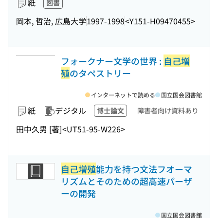
紙
図書
岡本, 哲治, 広島大学
1997-1998
<Y151-H09470455>
フォークナー文学の世界 :
自己増
殖
のタペストリー
インターネットで読める
国立国会図書館
紙
デジタル
博士論文
障害者向け資料あり
田中久男 [著]
<UT51-95-W226>
自己増殖
能力を持つ文法フオーマ
リズムとそのための超高速パーザ
ーの開発
国立国会図書館