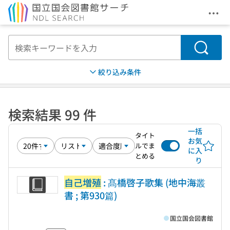
メニ
本文へ移動
検索
絞り込み条件
検索結果 99 件
一括
タイト
お気
ルでま
に入
とめる
り
自己増殖
: 髙橋啓子歌集 (地中海叢
書 ; 第930篇)
国立国会図書館