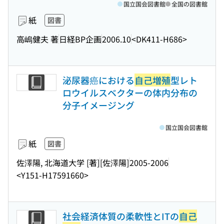
国立国会図書館
全国の図書館
紙
図書
高嶋健夫 著
日経BP企画
2006.10
<DK411-H686>
泌尿器癌における
自己増殖
型レト
ロウイルスベクターの体内分布の
分子イメージング
国立国会図書館
紙
図書
佐澤陽, 北海道大学 [著]
[佐澤陽]
2005-2006
<Y151-H17591660>
社会経済体質の柔軟性とITの
自己