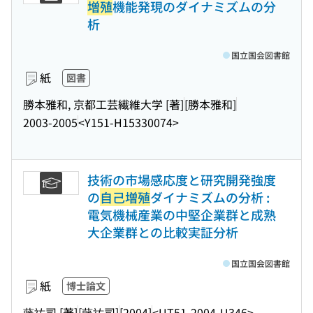
増殖
機能発現のダイナミズムの分
析
国立国会図書館
紙
図書
勝本雅和, 京都工芸繊維大学 [著]
[勝本雅和]
2003-2005
<Y151-H15330074>
技術の市場感応度と研究開発強度
の
自己増殖
ダイナミズムの分析 :
電気機械産業の中堅企業群と成熟
大企業群との比較実証分析
国立国会図書館
紙
博士論文
藤祐司 [著]
[藤祐司]
[2004]
<UT51-2004-U346>