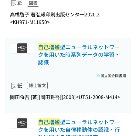
紙
図書
髙橋啓子 著
弘報印刷出版センター
2020.2
<KH971-M11950>
自己増殖
型ニューラルネットワー
クを用いた時系列データの学習・
認識
国立国会図書館
紙
博士論文
岡田将吾 [著]
[岡田将吾]
[2008]
<UT51-2008-M414>
自己増殖
型ニューラルネットワー
クを用いた自律移動体の認識・行