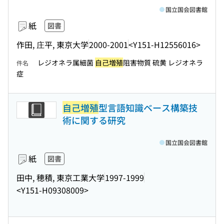
国立国会図書館
紙
図書
作田, 庄平, 東京大学
2000-2001
<Y151-H12556016>
レジオネラ属細菌
自己増殖
阻害物質 硫黄 レジオネラ
件名
症
自己増殖
型言語知識ベース構築技
術に関する研究
国立国会図書館
紙
図書
田中, 穂積, 東京工業大学
1997-1999
<Y151-H09308009>