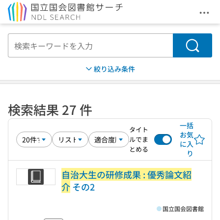
メニ
本文へ移動
検索
絞り込み条件
検索結果 27 件
一括
タイト
お気
ルでま
に入
とめる
り
自治大生の研修成果 : 優秀論文紹
介
その2
国立国会図書館