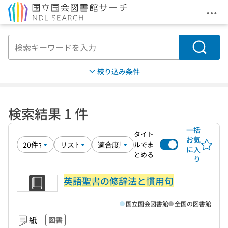
メニ
本文へ移動
検索
絞り込み条件
検索結果 1 件
一括
タイト
お気
ルでま
に入
とめる
り
英語聖書の修辞法と慣用句
国立国会図書館
全国の図書館
紙
図書