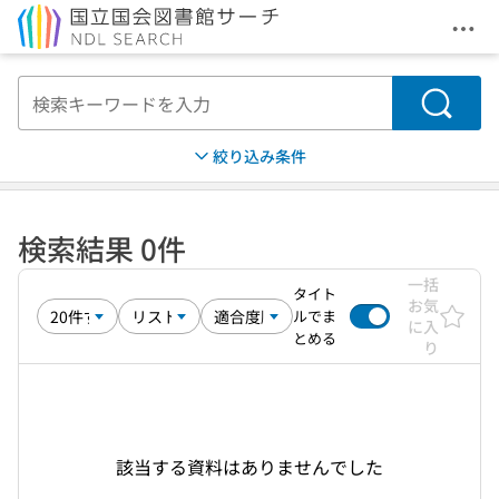
メニ
本文へ移動
検索
絞り込み条件
検索結果 0件
一括
タイト
お気
ルでま
に入
とめる
り
該当する資料はありませんでした