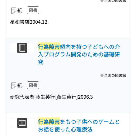
全国の図書館
紙
図書
星和書店
2004.12
行為障害
傾向を持つ子どもへの介
入プログラム開発のための基礎研
究
全国の図書館
紙
図書
研究代表者 藤生英行
[藤生英行]
2006.3
行為障害
をもつ子供へのゲームと
お話を使った心理療法