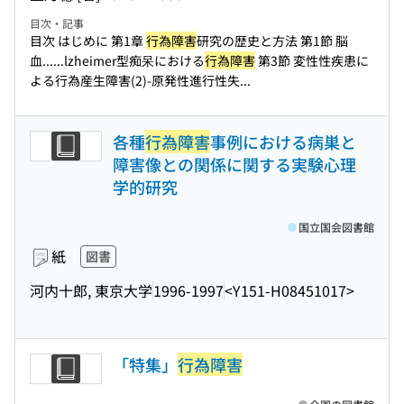
目次・記事
目次 はじめに 第1章
行為障害
研究の歴史と方法 第1節 脳
血...
...lzheimer型痴呆における
行為障害
第3節 変性性疾患に
よる行為産生障害(2)-原発性進行性失...
各種
行為障害
事例における病巣と
障害像との関係に関する実験心理
学的研究
国立国会図書館
紙
図書
河内十郎, 東京大学
1996-1997
<Y151-H08451017>
「特集」
行為障害