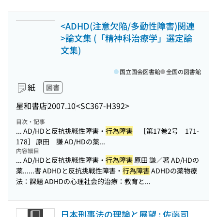
<ADHD(注意欠陥/多動性障害)関連
>論文集 (「精神科治療学」選定論
文集)
国立国会図書館
全国の図書館
紙
図書
星和書店
2007.10
<SC367-H392>
目次・記事
... AD/HDと反抗挑戦性障害・
行為障害
［第17巻2号 171-
178］ 原田 謙 AD/HDの薬...
内容細目
... AD/HDと反抗挑戦性障害・
行為障害
原田 謙／著 AD/HDの
薬...
...害 ADHDと反抗挑戦性障害・
行為障害
ADHDの薬物療
法：課題 ADHDの心理社会的治療：教育と...
日本刑事法の理論と展望 : 佐藤司