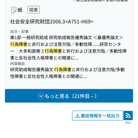
紙
図書
社会安全研究財団
2006.3
<A751-H69>
目次・記事
第1部 一般研究助成 研究助成報告優秀論文 ＜最優秀論文＞
行為障害
と非行および注意欠陥／多動性障...
...研究センタ
ー 大多和直樹 3
行為障害
と非行および注意欠陥／多動性障
害と反社会性人格障害との関連に...
内容細目
研究助成報告優秀論文
行為障害
と非行および注意欠陥/多動
性障害と反社会性人格障害との関連に...
もっと見る（21件目～）
書誌情報を一括出力
RSS
RSS