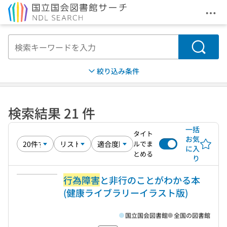
メニ
本文へ移動
検索
絞り込み条件
検索結果 21 件
一括
タイト
お気
ルでま
に入
とめる
り
行為障害
と非行のことがわかる本
(健康ライブラリーイラスト版)
国立国会図書館
全国の図書館