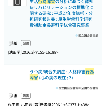
生活
行為障害
の分析に基づく認知
症リハビリテーションの標準化に
関する研究 : 平成27年度総括・分
担研究報告書 : 厚生労働科学研究
費補助金長寿科学総合研究事業
国立国会図書館
紙
図書
[池田学]
2016.3
<Y155-L6188>
うつ病/統合失調症 : 人格障害
行為
障害
(心の病の現在 ; 3)
国立国会図書館
全国の図書館
紙
図書
作田明, 小田晋 [著]
新書館
2006.1
<SC377-H438>