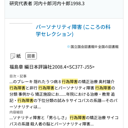
研究代表者 河内十郎
河内十郎
1998.3
パーソナリティ障害 (こころの科
学セレクション)
国立国会図書館
全国の図書館
紙
図書
福島章 編
日本評論社
2008.4
<SC377-J55>
目次・記事
...のブレーキ 隠れたうつ病 8
行為障害
の矯正治療 奥村雄介
行為障害
と非行
行為障害
とパーソナリティ障害
行為障害
の
分類 事例から 矯正施設にお...
...年院における治療・教育 追
記・
行為障害
の下位分類の試み 9 サイコパスの系譜—そのパ
ーソナリティは...
内容細目
...ソナリティ障害と「男らしさ」
行為障害
の矯正治療 サイコ
パスの系譜 殺人者の脳とパーソナリティ障害...