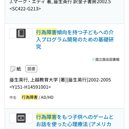
J.マーク・エディ 著, 藤生英行 訳
金子書房
2002.5
<SC422-G213>
行為障害
傾向を持つ子どもへの介
入プログラム開発のための基礎研
究
国立国会図書館
紙
図書
藤生英行, 上越教育大学 [著]
[藤生英行]
2002-2005
<Y151-H14591001>
行為障害
/ AD/HD
件名
行為障害
をもつ子供へのゲームと
お話を使った心理療法 (アメリカ