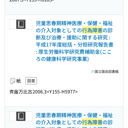
児童思春期精神医療・保健・福祉
の介入対象としての
行為障害
の診
断及び治療・援助に関する研究 :
平成17年度総括・分担研究報告書
: 厚生労働科学研究費補助金(ここ
ろの健康科学研究事業)
国立国会図書館
紙
図書
齊藤万比古
2006.3
<Y155-H5977>
児童思春期精神医療・保健・福祉
の介入対象としての
行為障害
の診