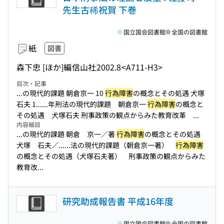
先生古稀祝賀 下巻
国立国会図書館
全国の図書館
紙
図書
森下忠 [ほか]編
信山社
2002.8
<A711-H3>
目次・記事
...の現代的課題 朝倉京一 10
行為障害
の概念とその処遇 犬塚
石夫 1...
...年刑法の現代的課題 朝倉京一
行為障害
の概念と
その処遇 犬塚石夫 刑事政策の観点からみた教育改革 ...
内容細目
...の現代的課題 朝倉 京一／著
行為障害
の概念とその処遇
犬塚 石夫／...
...法の現代的課題（朝倉京一著）
行為障害
の概念とその処遇（犬塚石夫著） 刑事政策の観点からみた
教育改...
研究助成報告書 平成16年度
国立国会図書館
全国の図書館