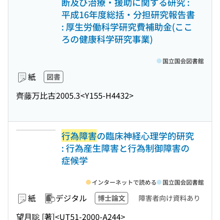
断及び治療・援助に関する研究 :
平成16年度総括・分担研究報告書
: 厚生労働科学研究費補助金(ここ
ろの健康科学研究事業)
国立国会図書館
紙
図書
齊藤万比古
2005.3
<Y155-H4432>
行為障害
の臨床神経心理学的研究
: 行為産生障害と行為制御障害の
症候学
インターネットで読める
国立国会図書館
紙
デジタル
博士論文
障害者向け資料あり
望月聡 [著]
<UT51-2000-A244>