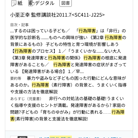
紙
デジタル
図書
小栗正幸 監修
講談社
2011.7
<SC411-J225>
目次・記事
...するのは困っている子ども／ 「
行為障害
」は「非行」の
医学的な診断名 ...
...ものへの興味が強い 《第2章
行為障害
の
背景にあるもの》 子どもの特性と育つ環境が影響しあう
【
行為障害
のプロセス】１／「うまくいかな...
...ない大人
《第3章 発達障害と
行為障害
の関係》
行為障害
の根底に発達
障害があることも／
行為障害
と発達障害の症状がまざって
いる 【発達障害がある場合】１／早...
暴力や盗みなど子どもの困った行動にどんな意味が
要約等
あるのか。
行為障害
（素行障害）の背景と、うまくいく指導
や支援の方法を徹底解説
非行への対処法の基礎の基礎!うまくい
あらすじ（児童書）
く指導や支援のヒントが満載。発達障害があるから? 家庭の
問題?子どもの「育ちのゆがみ」が行動に表れる……
行為障
害
(素行障害)の背景と支援法を徹底解説!