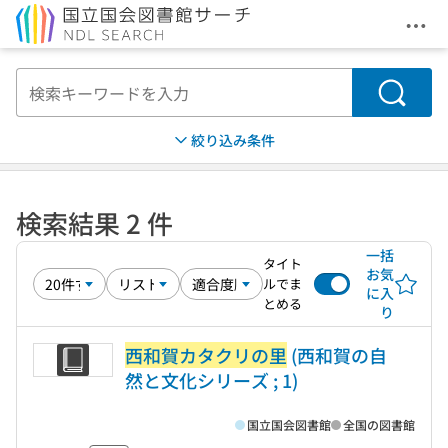
メニ
本文へ移動
検索
絞り込み条件
検索結果 2 件
一括
タイト
お気
ルでま
に入
とめる
り
西和賀カタクリの里
(西和賀の自
然と文化シリーズ ; 1)
国立国会図書館
全国の図書館