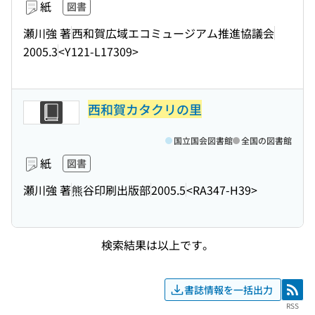
紙
図書
瀬川強 著
西和賀広域エコミュージアム推進協議会
2005.3
<Y121-L17309>
西和賀カタクリの里
国立国会図書館
全国の図書館
紙
図書
瀬川強 著
熊谷印刷出版部
2005.5
<RA347-H39>
検索結果は以上です。
書誌情報を一括出力
RSS
RSS