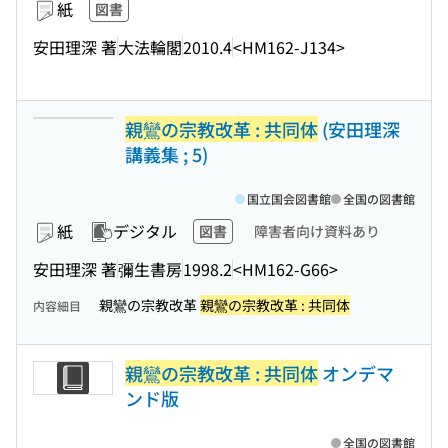
紙
図書
安田理深 著
大法輪閣
2010.4
<HM162-J134>
親鸞の宗教改革 : 共同体
(安田理深
講義集 ; 5)
国立国会図書館
全国の図書館
紙
デジタル
図書
障害者向け資料あり
安田理深 著
彌生書房
1998.2
<HM162-G66>
親鸞の宗教改革
親鸞の宗教改革 : 共同体
内容細目
親鸞の宗教改革 : 共同体
オンデマ
ンド版
全国の図書館