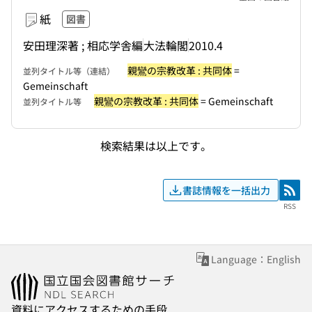
紙
図書
安田理深著 ; 相応学舎編
大法輪閣
2010.4
親鸞の宗教改革 : 共同体
=
並列タイトル等（連結）
Gemeinschaft
親鸞の宗教改革 : 共同体
= Gemeinschaft
並列タイトル等
検索結果は以上です。
書誌情報を一括出力
RSS
RSS
Language：English
資料にアクセスするための手段