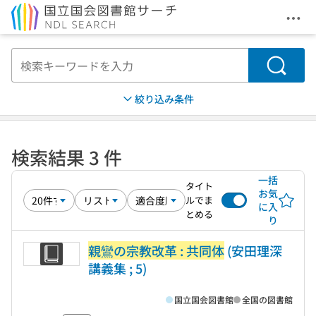
メニ
本文へ移動
検索
絞り込み条件
検索結果 3 件
一括
タイト
お気
ルでま
に入
とめる
り
親鸞の宗教改革 : 共同体
(安田理深
講義集 ; 5)
国立国会図書館
全国の図書館