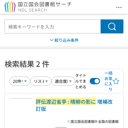
メニ
本文へ移動
検索
絞り込み条件
検索結果 2 件
一括
タイト
お気
ルでま
に入
とめる
り
評伝渡辺省亭 : 晴柳の影に
増補改
訂版
国立国会図書館
全国の図書館