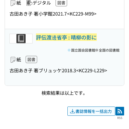
紙
デジタル
図書
古田あき子 著
小学館
2021.7
<KC229-M99>
評伝渡邊省亭 : 晴柳の影に
国立国会図書館
全国の図書館
紙
図書
古田あき子 著
ブリュッケ
2018.3
<KC229-L229>
検索結果は以上です。
書誌情報を一括出力
RSS
RSS