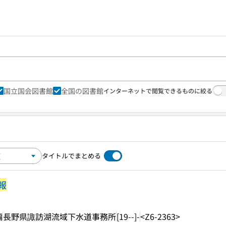
国立国会図書館
全国の図書館
インターネットで閲覧できるものに絞る
タイトルでまとめる
報
編
長野県諏訪湖流域下水道事務所
[19--]-
<Z6-2363>