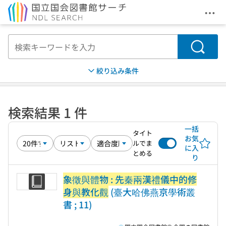
メニ
本文へ移動
検索
絞り込み条件
検索結果 1 件
一括
タイト
お気
ルでま
に入
とめる
り
象徵與體物 : 先秦兩漢禮儀中的修
身與教化觀
(臺大哈佛燕京學術叢
書 ; 11)