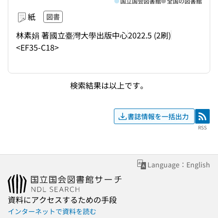
国立国会図書館
全国の図書館
紙
図書
林素娟 著
國立臺灣大學出版中心
2022.5 (2刷)
<EF35-C18>
検索結果は以上です。
書誌情報を一括出力
RSS
RSS
Language：English
資料にアクセスするための手段
インターネットで資料を読む