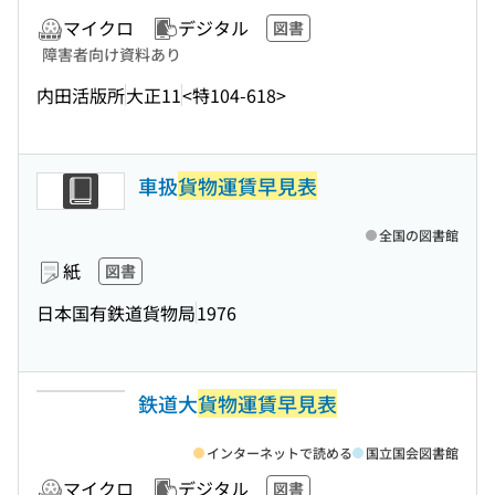
マイクロ
デジタル
図書
障害者向け資料あり
内田活版所
大正11
<特104-618>
車扱
貨物運賃早見表
全国の図書館
紙
図書
日本国有鉄道貨物局
1976
鉄道大
貨物運賃早見表
インターネットで読める
国立国会図書館
マイクロ
デジタル
図書