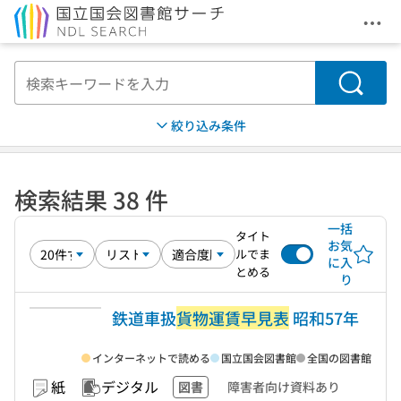
メニ
本文へ移動
検索
絞り込み条件
検索結果 38 件
一括
タイト
お気
ルでま
に入
とめる
り
鉄道車扱
貨物運賃早見表
昭和57年
インターネットで読める
国立国会図書館
全国の図書館
紙
デジタル
図書
障害者向け資料あり