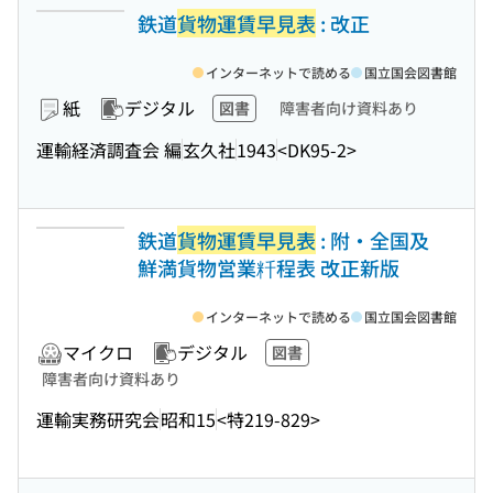
鉄道
貨物運賃早見表
: 改正
インターネットで読める
国立国会図書館
紙
デジタル
図書
障害者向け資料あり
運輸経済調査会 編
玄久社
1943
<DK95-2>
鉄道
貨物運賃早見表
: 附・全国及
鮮満貨物営業粁程表 改正新版
インターネットで読める
国立国会図書館
マイクロ
デジタル
図書
障害者向け資料あり
運輸実務研究会
昭和15
<特219-829>