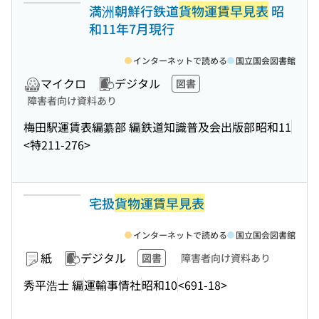
満洲朝鮮行鉄道
貨物運賃早見表
昭
和11年7月現行
インターネットで読める
国立国会図書館
マイクロ
デジタル
図書
障害者向け資料あり
梅田駅運賃表編纂部 編
鉄道知識普及会出版部
昭和11
<特211-276>
宅扱
貨物運賃早見表
インターネットで読める
国立国会図書館
紙
デジタル
図書
障害者向け資料あり
秀平浩士 編
運輸事情社
昭和10
<691-18>