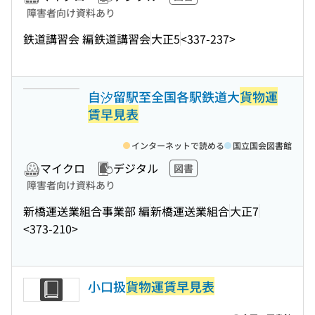
障害者向け資料あり
鉄道講習会 編
鉄道講習会
大正5
<337-237>
自汐留駅至全国各駅鉄道大
貨物運
賃早見表
インターネットで読める
国立国会図書館
マイクロ
デジタル
図書
障害者向け資料あり
新橋運送業組合事業部 編
新橋運送業組合
大正7
<373-210>
小口扱
貨物運賃早見表