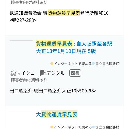
障害者向け資料あり
鉄道知識普及会 編
貨物運賃早見表
発行所
昭和10
<特227-288>
貨物運賃早見表
: 自大阪駅至各駅
大正13年1月10日現在 5版
インターネットで読める
国立国会図書館
マイクロ
デジタル
図書
障害者向け資料あり
田口亀之介 編
田口亀之介
大正13
<509-98>
大
貨物運賃早見表
インターネットで読める
国立国会図書館