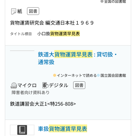
全国の図書館
紙
図書
貨物運賃研究会 編
交通日本社
１９６９
小口扱
貨物運賃早見表
タイトル標目
鉄道大
貨物運賃早見表
: 貸切扱・
通常扱
インターネットで読める
国立国会図書館
マイクロ
デジタル
図書
障害者向け資料あり
鉄道講習会
大正1
<特256-808>
車扱
貨物運賃早見表