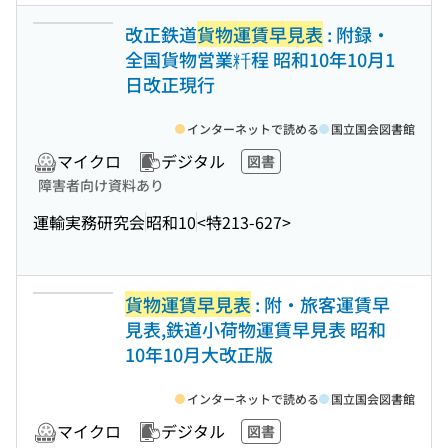
改正鉄道
貨物運賃早見表
: 附録・
全国貨物営業粁程 昭和10年10月1
日改正現行
インターネットで読める
国立国会図書館
マイクロ
デジタル
図書
障害者向け資料あり
運輸実務研究会
昭和10
<特213-627>
貨物運賃早見表
: 附・旅客運賃早
見表,鉄道小荷物運賃早見表 昭和
10年10月大改正版
インターネットで読める
国立国会図書館
マイクロ
デジタル
図書