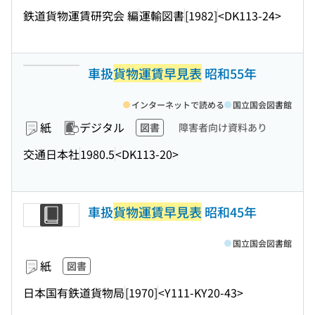
鉄道貨物運賃研究会 編
運輸図書
[1982]
<DK113-24>
車扱
貨物運賃早見表
昭和55年
インターネットで読める
国立国会図書館
紙
デジタル
図書
障害者向け資料あり
交通日本社
1980.5
<DK113-20>
車扱
貨物運賃早見表
昭和45年
国立国会図書館
紙
図書
日本国有鉄道貨物局
[1970]
<Y111-KY20-43>