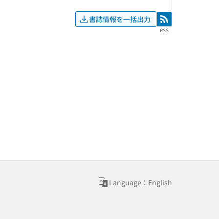
書誌情報を一括出力
RSS
RSS
Language：English