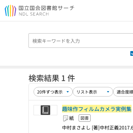
本文へ移動
検索結果 1 件
趣味作フィルムカメラ実例集
紙
図書
中村まさよし [著]
中村正義
2017.