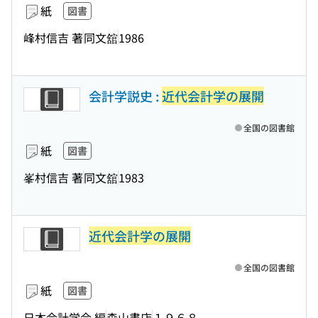
紙
図書
峰村信吉 著
同文舘
1986
会計学説史 :
近代会計学の展開
全国の図書館
紙
図書
峯村信吉 著
同文舘
1983
近代会計学の展開
全国の図書館
紙
図書
日本会計学会 編
森山書店
１９６８