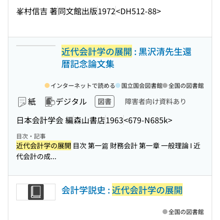
峯村信吉 著
同文館出版
1972
<DH512-88>
近代会計学の展開
: 黒沢清先生還
暦記念論文集
インターネットで読める
国立国会図書館
全国の図書館
紙
デジタル
図書
障害者向け資料あり
日本会計学会 編
森山書店
1963
<679-N685k>
目次・記事
近代会計学の展開
目次 第一篇 財務会計 第一章 一般理論 I 近
代会計の成...
会計学説史 :
近代会計学の展開
全国の図書館