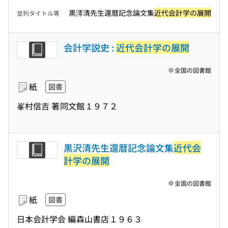
黒澤清先生還暦記念論文集
近代会計学の展開
並列タイトル等
会計学説史 :
近代会計学の展開
全国の図書館
紙
図書
峯村信吉 著
同文館
１９７２
黒沢清先生還暦記念論文集
近代会
計学の展開
全国の図書館
紙
図書
日本会計学会 編
森山書店
１９６３