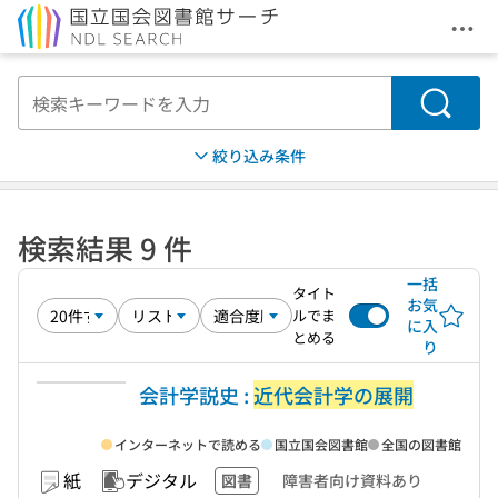
メニ
本文へ移動
検索
絞り込み条件
検索結果 9 件
一括
タイト
お気
ルでま
に入
とめる
り
会計学説史 :
近代会計学の展開
インターネットで読める
国立国会図書館
全国の図書館
紙
デジタル
図書
障害者向け資料あり