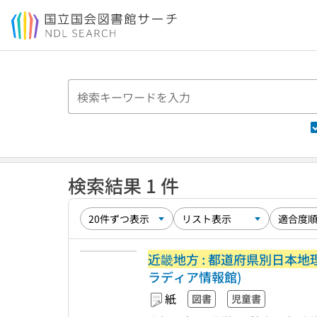
本文へ移動
検索結果 1 件
近畿地方 : 都道府県別日本
ラディア情報館)
紙
図書
児童書