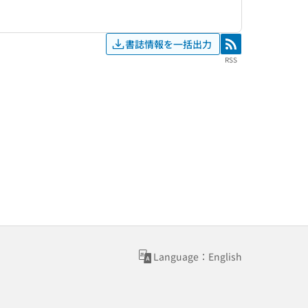
書誌情報を一括出力
RSS
RSS
Language：English