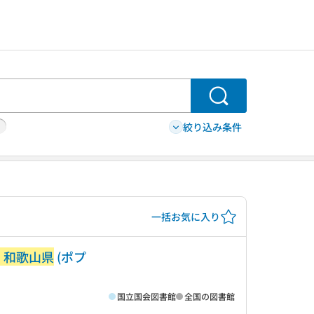
検索
絞り込み条件
一括お気に入り
・和歌山県
(ポプ
国立国会図書館
全国の図書館