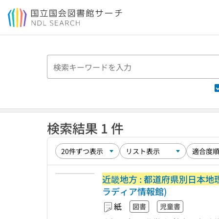
本文へ移動
検索結果 1 件
近畿地方 : 都道府県別日本
ラディア情報館)
紙
図書
児童書