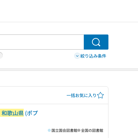
検索
絞り込み条件
一括お気に入り
・和歌山県
(ポプ
国立国会図書館
全国の図書館