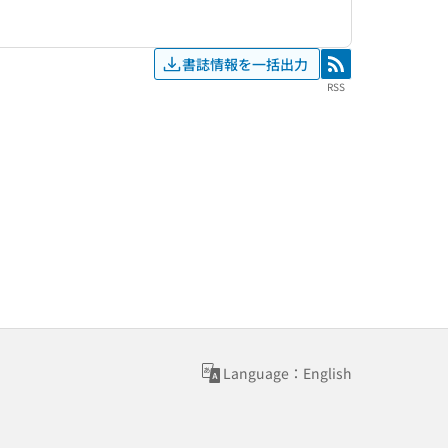
書誌情報を一括出力
RSS
RSS
Language：English