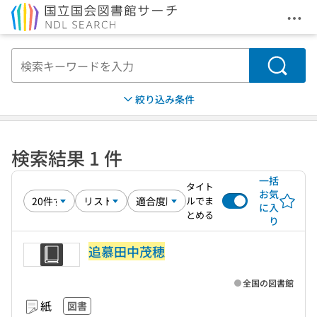
メニ
本文へ移動
検索
絞り込み条件
検索結果 1 件
一括
タイト
お気
ルでま
に入
とめる
り
追慕田中茂穂
全国の図書館
紙
図書