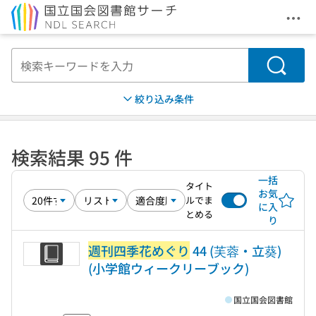
メニ
本文へ移動
検索
絞り込み条件
検索結果 95 件
一括
タイト
お気
ルでま
に入
とめる
り
週刊四季花めぐり
44 (芙蓉・立葵)
(小学館ウィークリーブック)
国立国会図書館