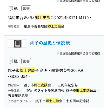
国立国会図書館
全国の図書館
紙
図書
福島市吾妻地区
郷土史談
会
2021.4
<K121-M170>
福島市吾妻地区
郷土史談
会
著者標目
銚子の歴史と伝説 続
国立国会図書館
全国の図書館
紙
図書
銚子市
郷土史談
会 企画・編集
秀英社
2009.9
<GC63-J54>
銚子市
郷土史談
会三十五周年記念誌
内容細目
「続」のタイトル関連情報: 銚子市
郷土史談
会三十
一般注記
五周年記念誌
銚子市
郷土史談
会三十五周年記念誌
その他のタイトル