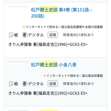
松戸
郷土史談
第4巻 (第151話～
200話)
インターネットで読める
国立国会図書館
全国の図書館
紙
デジタル
図書
障害者向け資料あり
きりん亭猿象 著
[福島定吉]
[1996]
<GC63-E5>
松戸
郷土史談
小金八景
インターネットで読める
国立国会図書館
紙
デジタル
図書
障害者向け資料あり
きりん亭猿象 著
[福島定吉]
[1992]
<GC63-E5>