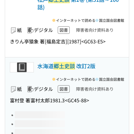
話)
インターネットで読める
国立国会図書館
紙
デジタル
図書
障害者向け資料あり
きりん亭猿象 著
[福島定吉]
[1987]
<GC63-E5>
水海道
郷土史談
改訂2版
インターネットで読める
国立国会図書館
紙
デジタル
図書
障害者向け資料あり
富村登 著
富村太郎
1981.3
<GC45-88>
このタイトルの巻号