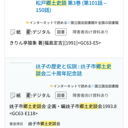
松戸
郷土史談
第3巻 (第101話～
150話)
インターネットで読める
国立国会図書館
全国の図書館
紙
デジタル
図書
障害者向け資料あり
きりん亭猿象 著
[福島定吉]
[1991]
<GC63-E5>
銚子の歴史と伝説 : 銚子市
郷土史
談
会二十周年記念誌
インターネットで読める
国立国会図書館
紙
デジタル
図書
障害者向け資料あり
銚子市
郷土史談
会 企画・編
銚子市
郷土史談
会
1993.8
<GC63-E118>
銚子市
郷土史談
会
著者標目