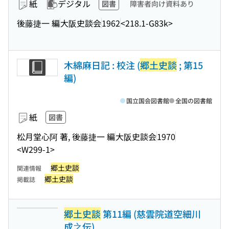
紙
デジタル
図書
障害者向け資料あり
後藤捷一 編
大阪史談会
1962
<218.1-G83k>
木綿麻日記 : 校注 (
郷土史談
; 第15
編)
国立国会図書館
全国の図書館
紙
図書
松月堂心阿 著, 後藤捷一 編
大阪史談会
1970
<W299-1>
郷土史談
関連情報
郷土史談
掲載誌
郷土史談
第11編 (慈雲院道空細川
成之伝)