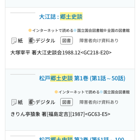
大江誌 :
郷土史談
インターネットで読める
国立国会図書館
全国の図書館
紙
デジタル
図書
障害者向け資料あり
大塚宰平 著
大江史談会
1988.12
<GC218-E20>
松戸
郷土史談
第1巻 (第1話～50話)
インターネットで読める
国立国会図書館
紙
デジタル
図書
障害者向け資料あり
きりん亭猿象 著
[福島定吉]
[1987]
<GC63-E5>
松戸
郷土史談
第2巻 (第51話～100