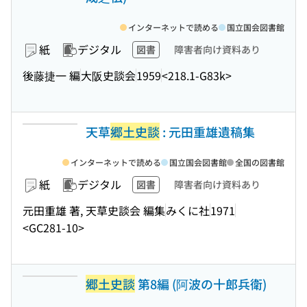
インターネットで読める
国立国会図書館
紙
デジタル
図書
障害者向け資料あり
後藤捷一 編
大阪史談会
1959
<218.1-G83k>
天草
郷土史談
: 元田重雄遺稿集
インターネットで読める
国立国会図書館
全国の図書館
紙
デジタル
図書
障害者向け資料あり
元田重雄 著, 天草史談会 編集
みくに社
1971
<GC281-10>
郷土史談
第8編 (阿波の十郎兵衛)