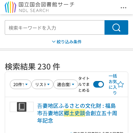
メニ
本文へ移動
検索
絞り込み条件
検索結果 230 件
一括
タイト
お気
ルでま
に入
とめる
り
吾妻地区ふるさとの文化財 : 福島
市吾妻地区
郷土史談
会創立五十周
年記念