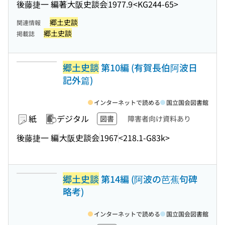
後藤捷一 編著
大阪史談会
1977.9
<KG244-65>
郷土史談
関連情報
郷土史談
掲載誌
郷土史談
第10編 (有賀長伯阿波日
記外篇)
インターネットで読める
国立国会図書館
紙
デジタル
図書
障害者向け資料あり
後藤捷一 編
大阪史談会
1967
<218.1-G83k>
郷土史談
第14編 (阿波の芭蕉句碑
略考)
インターネットで読める
国立国会図書館