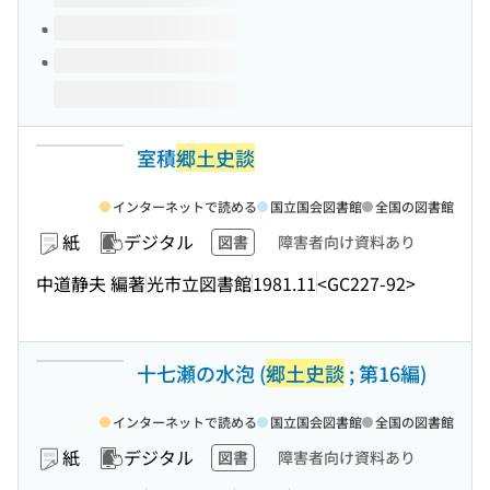
室積
郷土史談
インターネットで読める
国立国会図書館
全国の図書館
紙
デジタル
図書
障害者向け資料あり
中道静夫 編著
光市立図書館
1981.11
<GC227-92>
十七瀬の水泡 (
郷土史談
; 第16編)
インターネットで読める
国立国会図書館
全国の図書館
紙
デジタル
図書
障害者向け資料あり