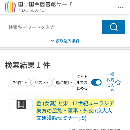
メニ
本文へ移動
検索
絞り込み条件
検索結果 1 件
一括
タイト
お気
ルでま
に入
とめる
り
金 (女真) と宋 : 12世紀ユーラシア
東方の民族・軍事・外交
(京大人
文研漢籍セミナー ; 9)