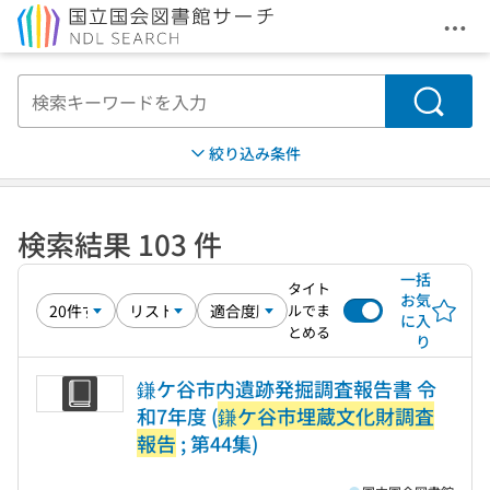
メニ
本文へ移動
検索
絞り込み条件
検索結果 103 件
一括
タイト
お気
ルでま
に入
とめる
り
鎌ケ谷市内遺跡発掘調査報告書 令
和7年度 (
鎌ケ谷市埋蔵文化財調査
報告
; 第44集)