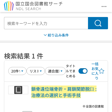
メニ
本文へ移動
検索
絞り込み条件
検索結果 1 件
一括
タイト
お気
ルでま
に入
とめる
り
鎖骨遠位端骨折・肩鎖関節脱臼 :
治療法の選択と手術手技
全国の図書館