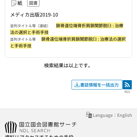
紙
図書
メディカ出版
2019-10
鎖骨遠位端骨折肩鎖関節脱臼 : 治療
並列タイトル等（連結）
法の選択と手術手技
鎖骨遠位端骨折肩鎖関節脱臼 : 治療法の選択
並列タイトル等
と手術手技
検索結果は以上です。
書誌情報を一括出力
RSS
RSS
Language：English