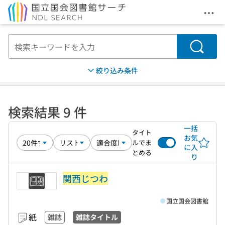
メニ
本文へ移動
検索
絞り込み条件
検索結果 9 件
一括
タイト
お気
ルでま
に入
とめる
り
関西じつわ
国立国会図書館
紙
雑誌
雑誌タイトル