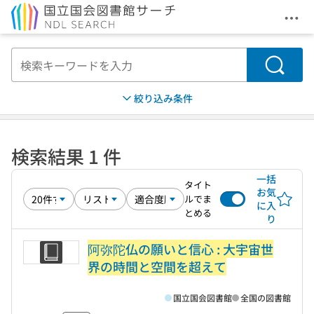
メニ
本文へ移動
検索
絞り込み条件
検索結果 1 件
一括
タイト
お気
ルでま
に入
とめる
り
阿弥陀仏の願いと信心 : 大宇宙世
界の時間と空間を超えて
国立国会図書館
全国の図書館