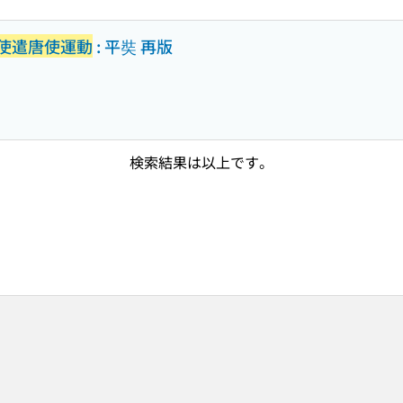
使遣唐使運動
: 平奘 再版
検索結果は以上です。