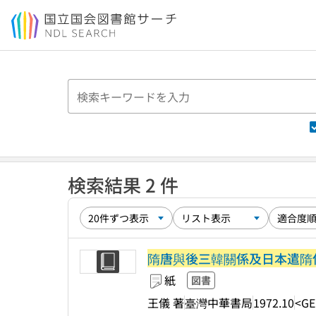
本文へ移動
検索結果 2 件
隋唐與後三韓關係及日本遣隋
紙
図書
王儀 著
臺灣中華書局
1972.10
<GE