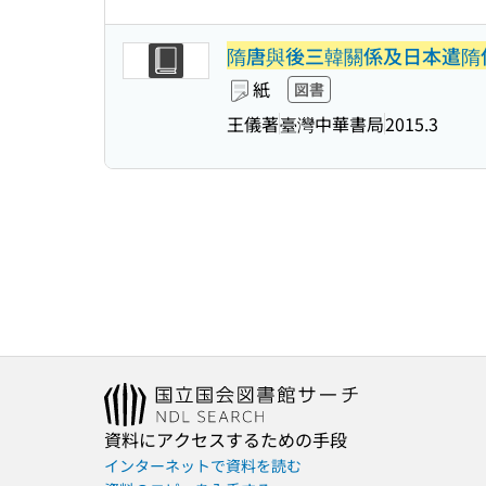
隋唐與後三韓關係及日本遣隋
紙
図書
王儀著
臺灣中華書局
2015.3
資料にアクセスするための手段
インターネットで資料を読む