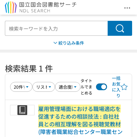
メニ
本文へ移動
検索
絞り込み条件
検索結果 1 件
一括
タイト
お気
ルでま
に入
とめる
り
雇用管理場面における職場適応を
促進するための相談技法 : 自社社
員との相互理解を図る視聴覚教材
(障害者職業総合センター職業セン