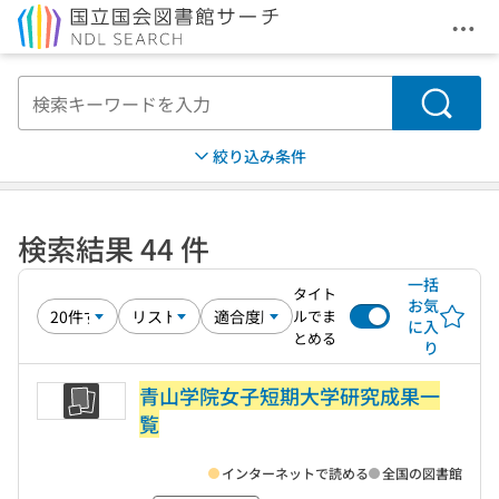
メニ
本文へ移動
検索
絞り込み条件
検索結果 44 件
一括
タイト
お気
ルでま
に入
とめる
り
青山学院女子短期大学研究成果一
覧
インターネットで読める
全国の図書館